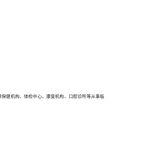
康保健机构、
体检中心、
康复机构
、
口腔诊所等从事
临