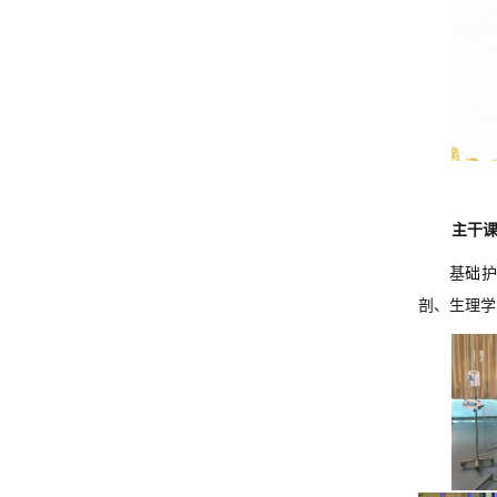
主干
基础
剖、生理学