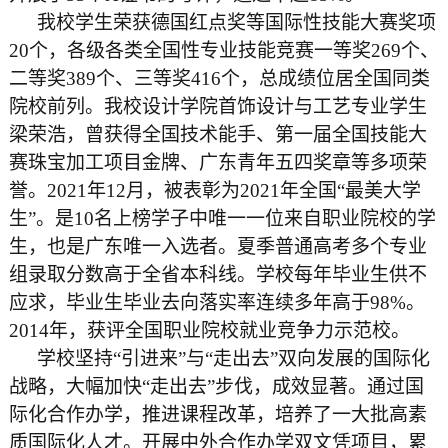
我校学生荣获德国红点奖等国际性技能大赛奖项
20个，各级各类全国性专业技能竞赛一等奖269个、
二等奖389个、三等奖416个，总成绩位居全国同类
院校前列。我校设计学院首饰设计与工艺专业学生
梁荣浩，曾获得全国技术能手、第一届全国技能大
赛珠宝加工项目金牌、广东青年五四奖章等多项荣
誉。2021年12月，被表彰为2021年全国“最美大学
生”。是10名上榜学子中唯一一位来自职业院校的学
生，也是广东唯一入选者。夏季普通高考多个专业
组录取分数高于全省本科线。学校每年毕业生供不
应求，毕业生毕业去向落实率连续多年高于98%。
2014年，获评全国职业院校就业竞争力示范校。
学校坚持“引进来”与“走出去”双向发展的国际化
战略，大幅加快“走出去”步伐，成效显著。通过国
际化合作办学，推进课程改革，培养了一大批高素
质国际化人才。开展中外合作办学双文凭项目，累