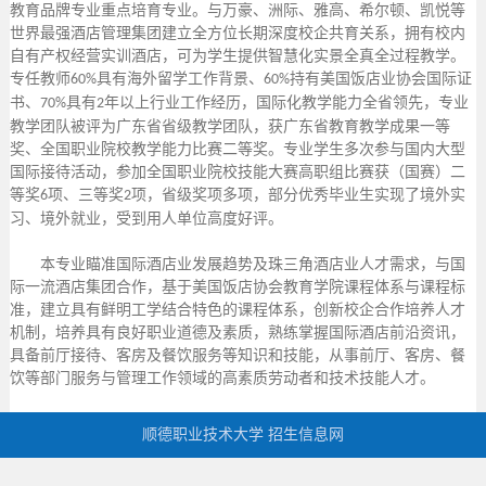
教育品牌专业重点培育专业。与万豪、洲际、雅高、希尔顿、凯悦等
世界最强酒店管理集团建立全方位长期深度校企共育关系，拥有校内
自有产权经营实训酒店，可为学生提供智慧化实景全真全过程教学。
专任教师
具有海外留学工作背景、
持有美国饭店业协会国际证
6
0
%
60
%
书、
具有
年以上行业工作经历，国际化教学能力全省领先，专业
70%
2
教学团队被评为广东省省级教学团队，获广东省教育教学成果一等
奖、全国职业院校教学能力比赛二等奖。专业学生多次参与国内大型
国际接待活动，参加全国职业院校技能大赛高职组比赛获（国赛）二
等奖
项、三等奖
项，省级奖项多项，部分优秀毕业生实现了境外实
6
2
习、境外就业，受到用人单位高度好评。
本专业瞄准国际酒店业发展趋势及珠三角酒店业人才需求，与国
际一流酒店集团合作，基于美国饭店协会教育学院课程体系与课程标
准，建立具有鲜明工学结合特色的课程体系，创新校企合作培养人才
机制，培养具有良好职业道德及素质，熟练掌握国际酒店前沿资讯，
具备前厅接待、客房及餐饮服务等知识和技能，从事前厅、客房、餐
饮等部门服务与管理工作领域的高素质劳动者和技术技能人才。
顺德职业技术大学 招生信息网