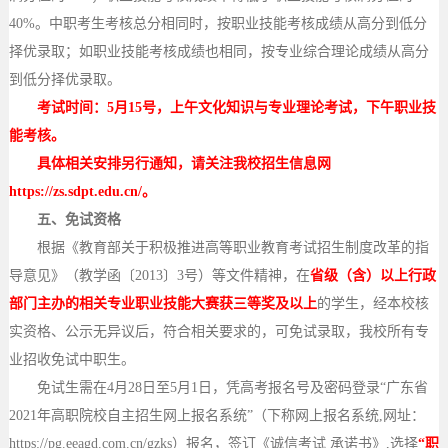
40%。中职考生考核总分相同时，按职业技能考核成绩从高分到低分
择优录取；如职业技能考核成绩也相同，按专业综合理论成绩从高分
到低分择优录取。
考试时间
：
5月
15号，上午文化知识与专业理论考试，下午职业技
能考核。
具体
相关安排另行通知，请关注我校招生信息网
https://zs.sdpt.edu.cn/。
五
、免试资格
根据《教育部关于积极推进高等职业教育考试招生制度改革的指
导意见》（教学函〔
2013〕3号）等文件精神，在
省级（含）以上行政
部门主办的
相关专业
职业技能大赛获
三等奖及以上
的学生，经本校核
实资格、公示无异议后，符合相关要求的，可免试录取，我校所有专
业招收免试中职生。
免试生需在
4月28日至5月1日，凭高考报名号及密码登录“广东省
2021年高职院校自主招生网上报名系统”（下称网上报名系统,网址：
https://pg.eeagd.com.cn/gzks）报名，签订《诚信考试 承诺书》,选择
“职