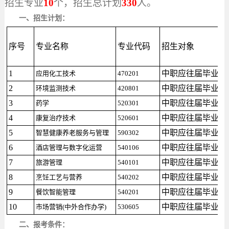
招生专业
10
个，招生总计划
330
人。
一、招生计划：
序号
专业名称
专业代码
招生对象
1
中职应往届毕业生
应用化工技术
470201
2
中职应往届毕业生
环境监测技术
420801
3
中职应往届毕业生
药学
520301
4
中职应往届毕业生
康复治疗技术
520601
5
中职应往届毕业生
智慧健康养老服务与管理
590302
6
中职应往届毕业生
酒店管理与数字化运营
540106
7
中职应往届毕业生
旅游管理
540101
8
中职应往届毕业生
烹饪工艺与营养
540202
9
中职应往届毕业生
餐饮智能管理
540201
10
中职应往届毕业生
市场营销(中外合作办学)
530605
二、报考条件：