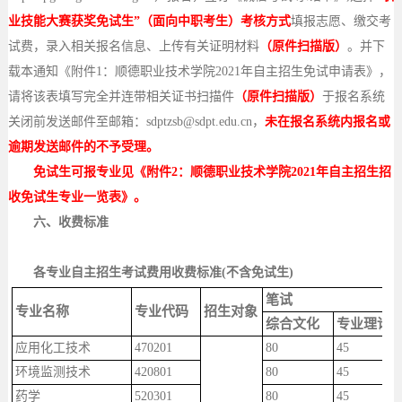
业技能大赛获奖免试生”（面向中职考生）考核方式
填报志愿、缴交考
试费，录入相关报名信息、上传有关证明材料
（原件扫描版）
。并下
载本通知《附件
1：顺德职业技术学院2021年自主招生免试申请表》，
请将该表填写完全并连带相关证书扫描件
（原件扫描版）
于报名系统
关闭前发送邮件至邮箱：
sdptzsb@sdpt.edu.cn，
未在报名系统内报名或
逾期发送邮件的不予受理。
免试生可报专业见《附件
2：顺德职业技术学院2021年自主招生招
收免试生专业一览表》。
六、
收费标准
各专业自主招生
考试
费用收费标准
(不含免试生)
笔试
专业名称
专业代码
招生对象
综合文化
专业理论
应用化工技术
470201
80
45
环境监测技术
420801
80
45
药学
520301
80
45