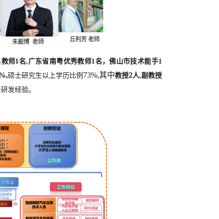
名教师
1名,广东省南粤优秀教师1名，佛山市技术能手1
%,
73%,其中
2
硕士研究生以上学历比例
教授
人
,副教授
业研发经验。