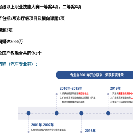
省级以上职业技能大赛一等奖
4项，二等奖6项
了包括
2项市厅级项目及横向课题1项
课题
2项
捐赠达
3000万
全国产教融合共同体
3个
历程（汽车专业群）：