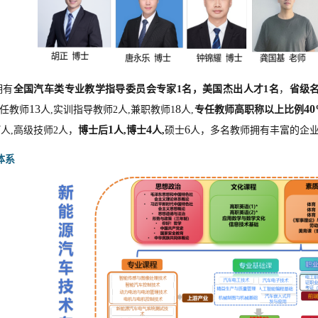
拥有
全国汽车类专业教学指导委员会专家
1名，美国杰出人才1名
，
省级
13
8
40
任教师
人
,实训指导教师2人,兼职教师1
人
,
专任教师高职称以上比例
7
1
4
6
人
,高级技师2人，
博士后
人
,博士
人
,
硕士
人，多名教师拥有丰富的企
体系